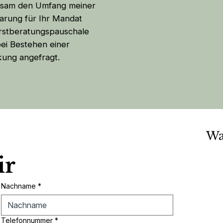
nsam den Umfang meiner
arung für Ihr Mandat
 Erstberatungspauschale
ei Bestehen einer
ung angefragt.
Wa
ir
Nachname
*
Telefonnummer
*